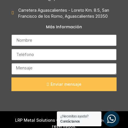
Carretera Aguascalientes - Loreto Km. 8.5, San
Francisco de los Romo, Aguascalientes 20350
Más Información
Enviar mensaje
¿Necesitas ayuda?
LRP Metal Solutions © 2026 Todos los derechos
Contáctanos
reservados.