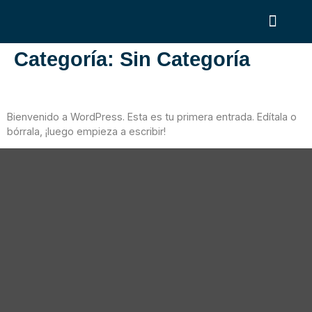
Categoría:
Sin Categoría
¡Hola, Mundo!
Bienvenido a WordPress. Esta es tu primera entrada. Edítala o
bórrala, ¡luego empieza a escribir!